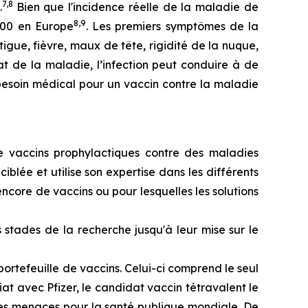
7,8
.
Bien que l'incidence réelle de la maladie de
8,9
000 en Europe
. Les premiers symptômes de la
igue, fièvre, maux de tête, rigidité de la nuque,
t de la maladie, l’infection peut conduire à de
esoin médical pour un vaccin contre la maladie
e vaccins prophylactiques contre des maladies
lée et utilise son expertise dans les différents
ncore de vaccins ou pour lesquelles les solutions
stades de la recherche jusqu'à leur mise sur le
ortefeuille de vaccins. Celui-ci comprend le seul
 avec Pfizer, le candidat vaccin tétravalent le
res menaces pour la santé publique mondiale. De