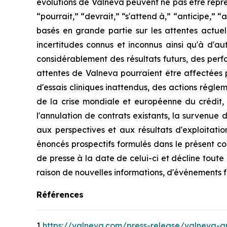
évolutions de Valneva peuvent ne pas être repré
“pourrait,” “devrait,” “s'attend à,” “anticipe,” “a
basés en grande partie sur les attentes actue
incertitudes connus et inconnus ainsi qu'à d'aut
considérablement des résultats futurs, des perfo
attentes de Valneva pourraient être affectées p
d'essais cliniques inattendus, des actions régle
de la crise mondiale et européenne du crédit, 
l'annulation de contrats existants, la survenue 
aux perspectives et aux résultats d'exploitati
énoncés prospectifs formulés dans le présent c
de presse à la date de celui-ci et décline toute
raison de nouvelles informations, d'événements f
Références
1
https://valneva.com/press-release/valneva-an