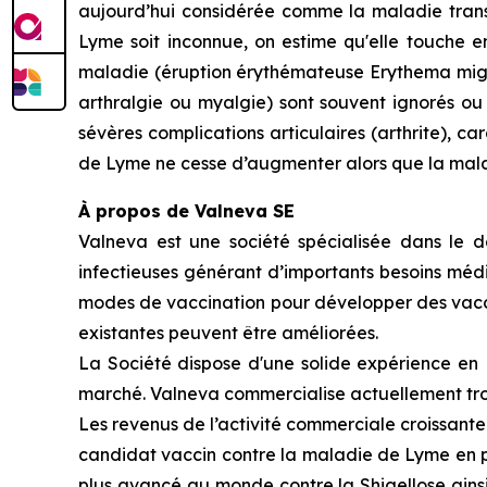
aujourd’hui considérée comme la maladie trans
Lyme soit inconnue, on estime qu'elle touche 
maladie (éruption érythémateuse
Erythema mi
arthralgie ou myalgie) sont souvent ignorés ou 
sévères complications articulaires (arthrite), c
de Lyme ne cesse d’augmenter alors que la mal
À propos de Valneva SE
Valneva est une société spécialisée dans le 
infectieuses générant d’importants besoins médi
modes de vaccination pour développer des vaccins
existantes peuvent être améliorées.
La Société dispose d'une solide expérience en R
marché. Valneva commercialise actuellement tro
Les revenus de l’activité commerciale croissante
candidat vaccin contre la maladie de Lyme en p
plus avancé au monde contre la Shigellose ainsi