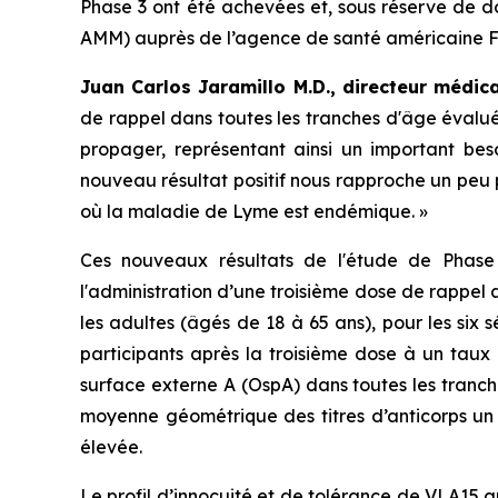
Phase 3 ont été achevées et, sous réserve de d
AMM) auprès de l’agence de santé américaine F
Juan Carlos Jaramillo M.D., directeur médic
de rappel dans toutes les tranches d'âge évalué
propager, représentant ainsi un important bes
nouveau résultat positif nous rapproche un peu p
où la maladie de Lyme est endémique. »
Ces nouveaux résultats de l'étude de Phas
l'administration d’une troisième dose de rappel 
les adultes (âgés de 18 à 65 ans), pour les six
participants après la troisième dose à un taux
surface externe A (OspA) dans toutes les tranch
moyenne géométrique des titres d’anticorps un
élevée.
Le profil d’innocuité et de tolérance de VLA15 