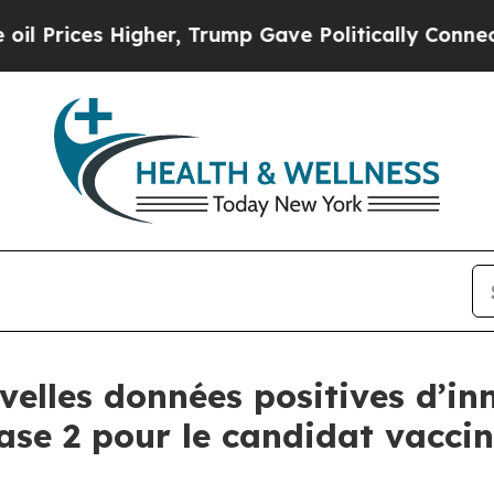
gher, Trump Gave Politically Connected oil Comp
elles données positives d’inn
se 2 pour le candidat vaccin