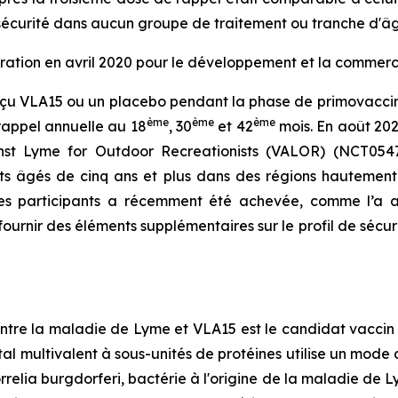
sécurité dans aucun groupe de traitement ou tranche d'âg
oration en avril 2020 pour le développement et la commerc
reçu VLA15 ou un placebo pendant la phase de primovaccin
ème
ème
ème
 rappel annuelle au 18
, 30
et 42
mois. En août 2022
t Lyme for Outdoor Recreationists (VALOR) (NCT05477524
nts âgés de cinq ans et plus dans des régions hauteme
les participants a récemment été achevée, comme l’a an
ournir des éléments supplémentaires sur le profil de sécur
ontre la maladie de Lyme et VLA15 est le candidat vaccin
l multivalent à sous-unités de protéines utilise un mode d’
relia burgdorferi, bactérie à l'origine de la maladie de L