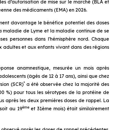
es d’autorisation de mise sur le marché (BLA et
péenne des médicaments (EMA) en 2026.
rment davantage le bénéfice potentiel des doses
la maladie de Lyme et la maladie continue de se
euses personnes dans l'hémisphère nord. Chaque
ux adultes et aux enfants vivant dans des régions
éponse anamnestique, mesurée un mois après
 adolescents (âgés de 12 à 17 ans), ainsi que chez
*
rsion (SCR)
a été observée chez la majorité des
00 %) pour tous les sérotypes de la protéine de
us après les deux premières doses de rappel. La
ème
soit au 19
et 31ème mois) était similairement
i observé après les doses de rappel précédentes.