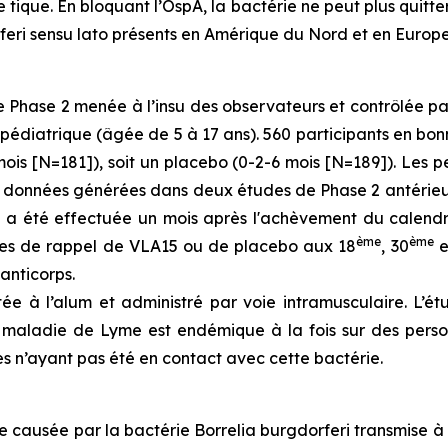
tique. En bloquant l’OspA, la bactérie ne peut plus quitte
feri sensu lato présents en Amérique du Nord et en Europe
Phase 2 menée à l’insu des observateurs et contrôlée par 
édiatrique (âgée de 5 à 17 ans). 560 participants en bon
ois [N=181]), soit un placebo (0-2-6 mois [N=189]). Les 
s données générées dans deux études de Phase 2 antérieure
l) a été effectuée un mois après l'achèvement du calendri
ème
ème
doses de rappel de VLA15 ou de placebo aux 18
, 30
e
anticorps.
ée à l’alum et administré par voie intramusculaire. L’é
 la maladie de Lyme est endémique à la fois sur des per
es n’ayant pas été en contact avec cette bactérie.
e causée par la bactérie
Borrelia burgdorferi
transmise à 