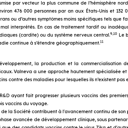
mise par vecteur la plus commune de l’hémisphère nord
environ 476 000 personnes par an aux États-Unis et 132 
grans
ou d’autres symptômes moins spécifiques tels que fat
mal interprétés. En cas de traitement tardif ou inadéqua
9,10
ardiaques (cardite) ou du système nerveux central.
Le b
11
adie continue à s’étendre géographiquement.
développement, la production et la commercialisation d
caux. Valneva a une approche hautement spécialisée et cib
 contre des maladies pour lesquelles ils n’existent pas e
&D ayant fait progresser plusieurs vaccins des premiers 
is vaccins du voyage.
 de la Société contribuent à l'avancement continu de son p
hase avancée de développement clinique, sous partenariat
 que des candidats vaccins contre le virus Zika et d'aut