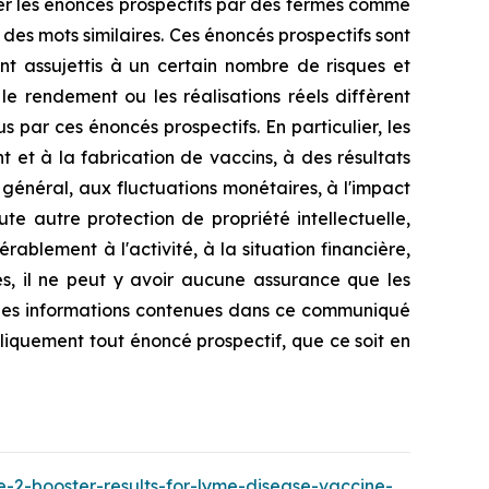
ier les énoncés prospectifs par des termes comme
ou des mots similaires. Ces énoncés prospectifs sont
t assujettis à un certain nombre de risques et
 le rendement ou les réalisations réels diffèrent
 par ces énoncés prospectifs. En particulier, les
 et à la fabrication de vaccins, à des résultats
 général, aux fluctuations monétaires, à l'impact
e autre protection de propriété intellectuelle,
ablement à l'activité, à la situation financière,
es, il ne peut y avoir aucune assurance que les
t les informations contenues dans ce communiqué
bliquement tout énoncé prospectif, que ce soit en
-2-booster-results-for-lyme-disease-vaccine-