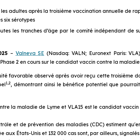
 les adultes après la troisième vaccination annuelle de ra
 six sérotypes
utes les tranches d’âge par le comité indépendant de s
2025
–
Valneva SE
(Nasdaq: VALN; Euronext Paris: VLA)
 Phase 2 en cours sur le candidat vaccin contre la maladi
cuité favorable observé après avoir reçu cette troisième d
1
,
2
pel
, démontrant ainsi le bénéfice potentiel que pourra
ontre la maladie de Lyme et VLA15 est le candidat vaccin
ntrôle et de prévention des maladies (CDC) estiment qu'e
 aux États-Unis et 132 000 cas sont, par ailleurs, signal