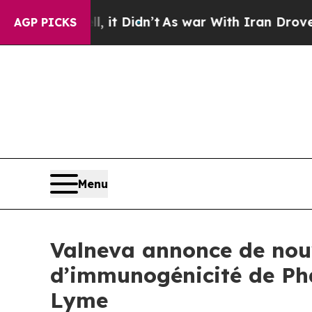
 it Didn’t
As war With Iran Drove oil Prices Hi
AGP PICKS
Menu
Valneva annonce de nouv
d’immunogénicité de Pha
Lyme