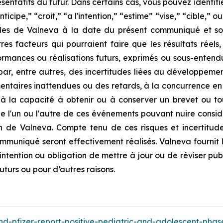
sentatifs du futur. Dans certains cas, vous pouvez identif
nticipe,” “croit,” “a l'intention,” “estime” “vise,” “cible,” 
lles de Valneva à la date du présent communiqué et son
res facteurs qui pourraient faire que les résultats réels,
rmances ou réalisations futurs, exprimés ou sous-entendus
ar, entre autres, des incertitudes liées au développement
mentaires inattendues ou des retards, à la concurrence en
à la capacité à obtenir ou à conserver un brevet ou tout
de l'un ou l'autre de ces événements pouvant nuire considér
on de Valneva. Compte tenu de ces risques et incertitud
ommuniqué seront effectivement réalisés. Valneva fourni
 intention ou obligation de mettre à jour ou de réviser pu
uturs ou pour d’autres raisons.
d-pfizer-report-positive-pediatric-and-adolescent-phase