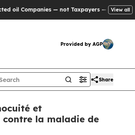
anies — not Taxpayers — the Chance to Cash in o
View all
Provided by AGP
Share
ocuité et
 contre la maladie de