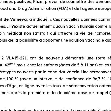
onnées positives, Pfizer prévoit de soumettre des demand
ood and Drug Administration (FDA) et de l’agence euro
al de Valneva
, a indiqué, « Ces nouvelles données confi
es. Il n’existe actuellement aucun vaccin humain contre 
oin médical non satisfait qui affecte la vie de nombr
lus de la possibilité d'apporter une solution vaccinale a
e 2 VLA15-221, ont de nouveau démontré une forte r
ème
au 42
mois, chez les enfants (âgés de 5 à 11 ans) et les
 sérotypes couverts par le candidat vaccin. Une séroconve
 de 100 % (avec un intervalle de confiance de 96,7 %, 1
es d'âge, en ligne avec les taux de séroconversion obten
 mois après la première et la deuxième dose de rappel (
après la troisième dose de rappel était comparable à celu