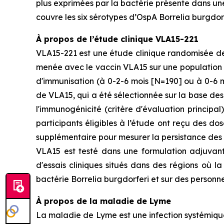
plus exprimées par la bactérie présente dans une 
couvre les six sérotypes d’OspA Borrelia burgdor
À propos de l’étude clinique VLA15-221
VLA15-221 est une étude clinique randomisée de 
menée avec le vaccin VLA15 sur une population p
d'immunisation (à 0-2-6 mois [N=190] ou à 0-6 m
de VLA15, qui a été sélectionnée sur la base de
l'immunogénicité (critère d'évaluation principa
participants éligibles à l’étude ont reçu des 
supplémentaire pour mesurer la persistance des 
VLA15 est testé dans une formulation adjuvant
d'essais cliniques situés dans des régions où
bactérie
Borrelia burgdorferi
et sur des personn
À propos de la maladie de Lyme
La maladie de Lyme est une infection systémiqu